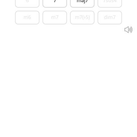
6
7
maj7
7sus4
m6
m7
m7(
5)
dim7
♭