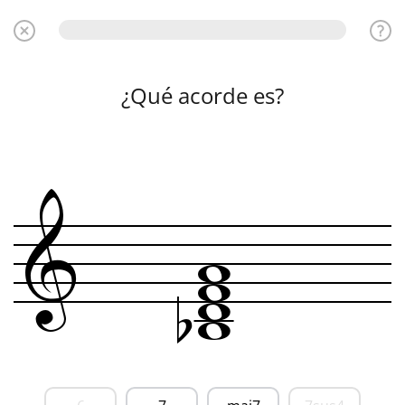
¿Qué acorde es?
w
&
w
w
b
w