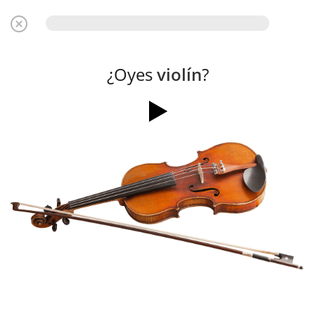
¿Oyes
violín
?