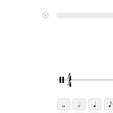
4
/
4