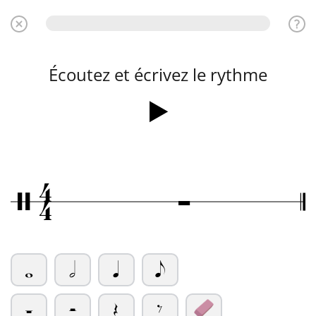
Écoutez et écrivez le rythme
4
Ó
/
4