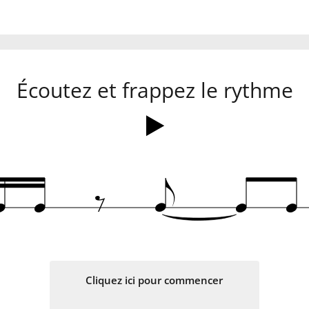
Écoutez et frappez le rythme
‰
q
q
e
q
q
Cliquez ici pour commencer