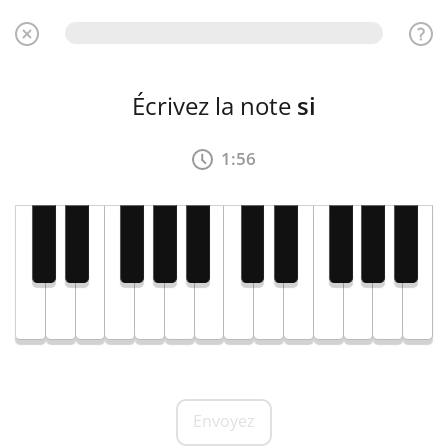
Écrivez la note
si
1:56
Envoyez