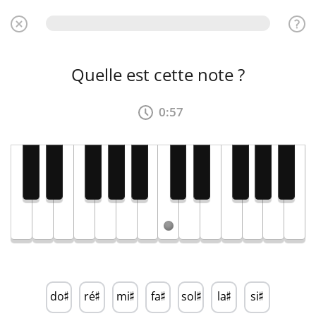
Quelle est cette note ?
0:56
do
ré
mi
fa
sol
la
si
♯
♯
♯
♯
♯
♯
♯