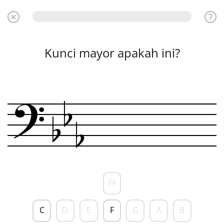
Kunci mayor apakah ini?
?
b
b
b
F
♯
C
D
E
F
G
A
B