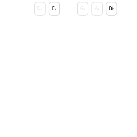
D
E
G
A
B
♭
♭
♭
♭
♭