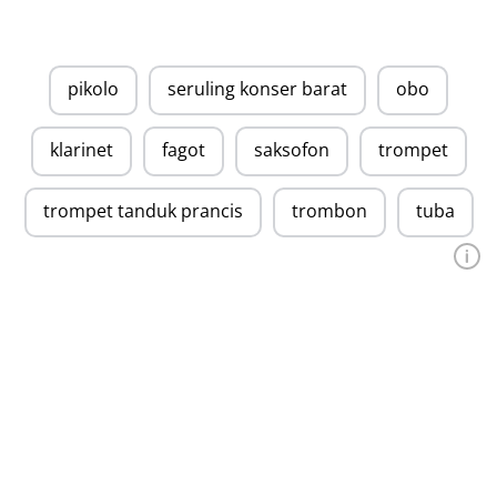
pikolo
seruling konser barat
obo
klarinet
fagot
saksofon
trompet
trompet tanduk prancis
trombon
tuba