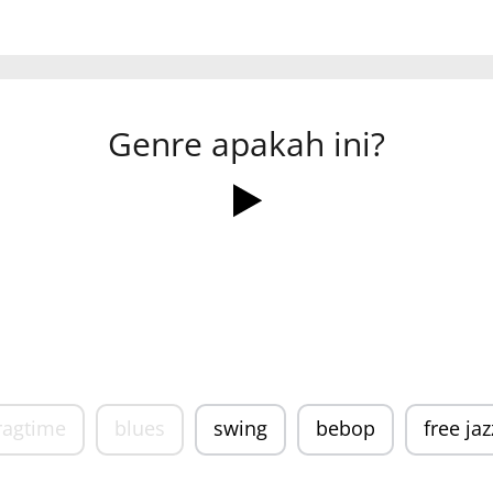
Genre apakah ini?
ragtime
blues
swing
bebop
free jaz