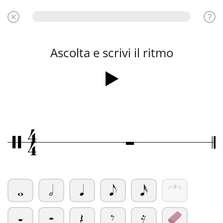
Ascolta e scrivi il ritmo
4
Ó
/
4