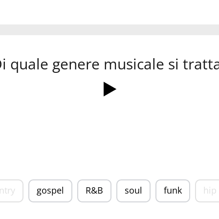
i quale genere musicale si tratt
ntry
gospel
R&B
soul
funk
hip