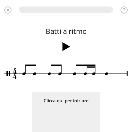
Batti a ritmo
4
q
q
q
q
q
q
q
q
/
4
Clicca qui per iniziare