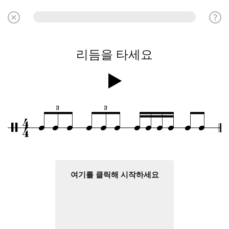
리듬을 타세요
3
3
4
q
q
q
q
q
q
q
q
q
q
q
q
/
4
여기를 클릭해 시작하세요