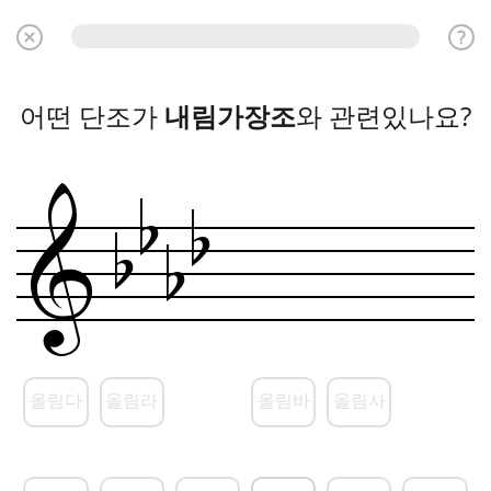
어떤 단조가
내림가장조
와 관련있나요?
b
b
b
b
&
올림다
올림라
올림바
올림사