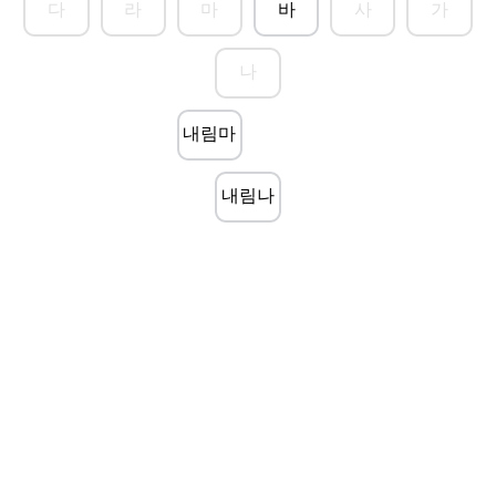
다
라
마
바
사
가
나
내림마
내림나