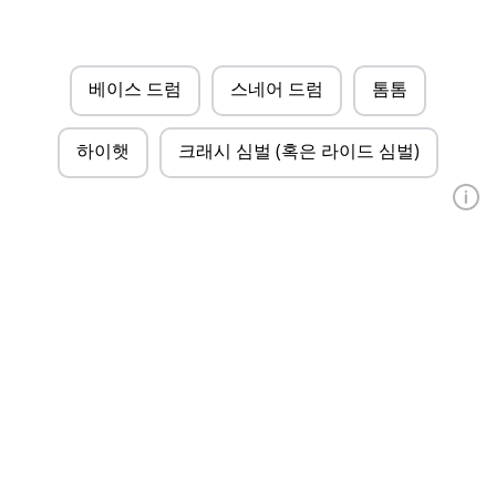
베이스 드럼
스네어 드럼
톰톰
하이햇
크래시 심벌 (혹은 라이드 심벌)