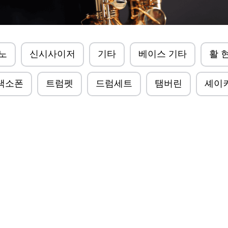
노
신시사이저
기타
베이스 기타
활 
색소폰
트럼펫
드럼세트
탬버린
셰이