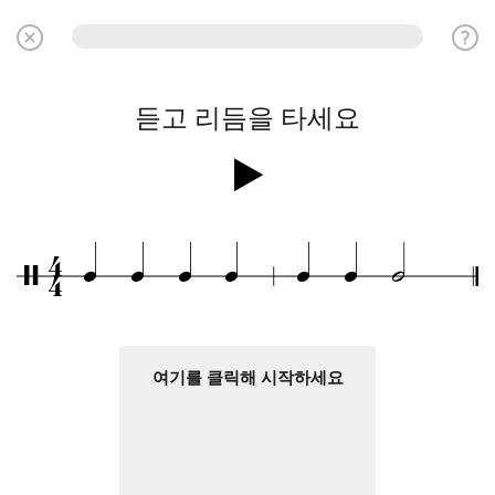
듣고 리듬을 타세요
4
q
q
q
q
q
q
h
/
4
여기를 클릭해 시작하세요