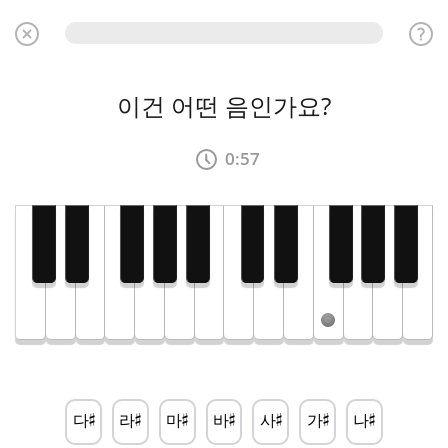
이건 어떤 음인가요?
0:57
다
라
마
바
사
가
나
♯
♯
♯
♯
♯
♯
♯