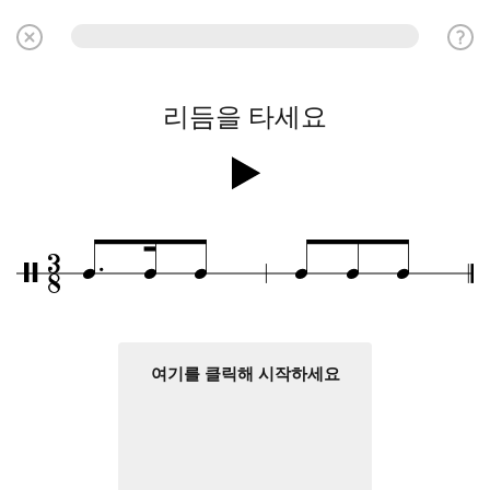
리듬을 타세요
.
3
q
q
q
q
q
q
/
8
여기를 클릭해 시작하세요