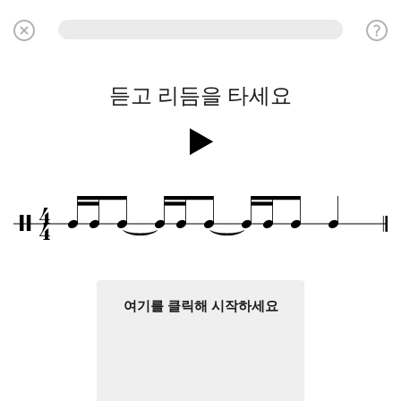
듣고 리듬을 타세요
4
q
q
q
q
q
q
q
q
q
q
/
4
여기를 클릭해 시작하세요