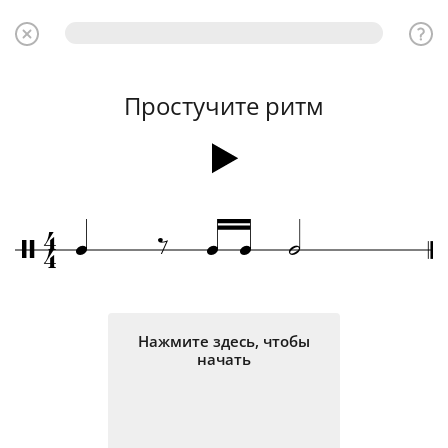
Простучите ритм
4
‰
q
q
q
h
/
4
Нажмите здесь, чтобы
начать