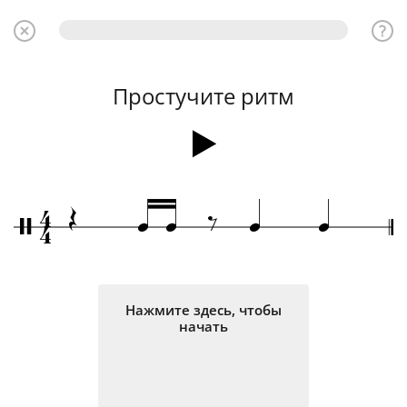
Простучите ритм
4
Œ
‰
q
q
q
q
/
4
Нажмите здесь, чтобы
начать