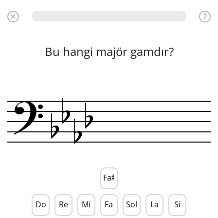
Bu hangi majör gamdır?
?
b
b
b
b
Fa
♯
Do
Re
Mi
Fa
Sol
La
Si