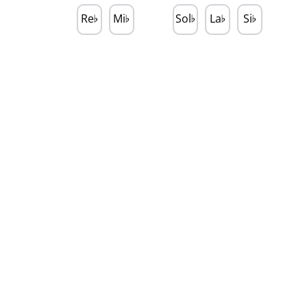
Re
Mi
Sol
La
Si
♭
♭
♭
♭
♭