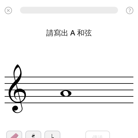
請寫出
A
和弦
w
&
傳送