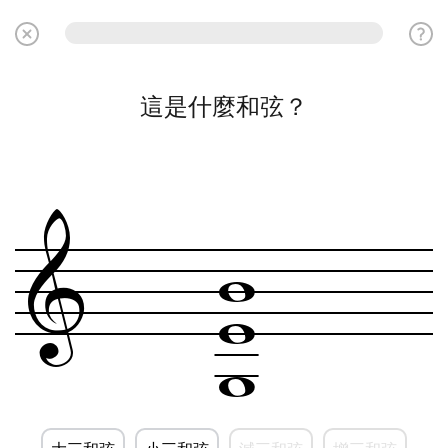
這是什麼和弦？
w
&
w
w