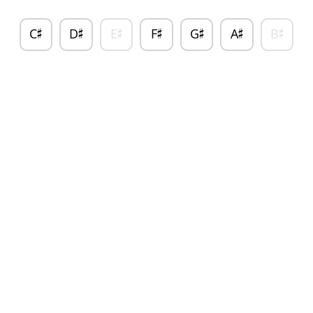
C
D
E
F
G
A
B
♯
♯
♯
♯
♯
♯
♯