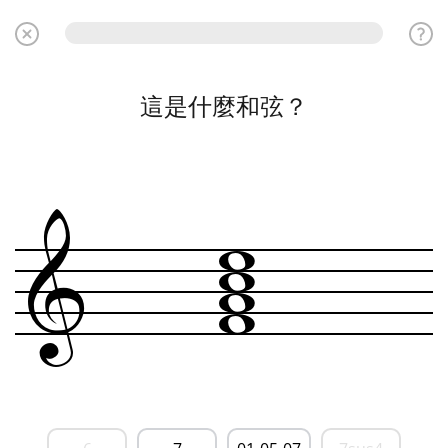
這是什麼和弦？
w
w
w
&
w