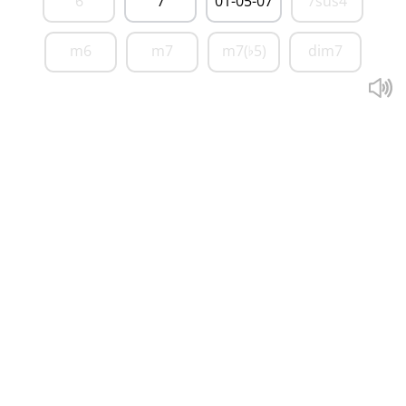
6
7
01-05-07
7sus4
m6
m7
m7(
5)
dim7
♭