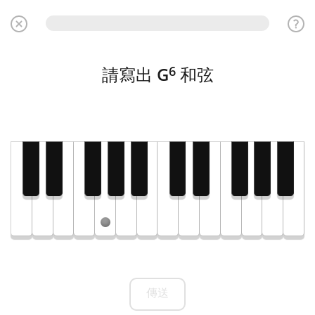
6
請寫出
G
和弦
傳送