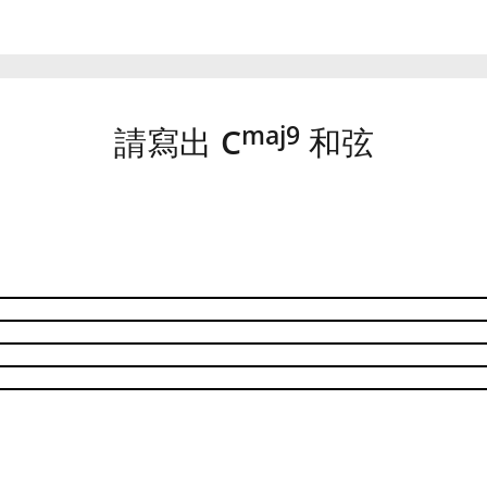
maj9
請寫出
C
和弦
w