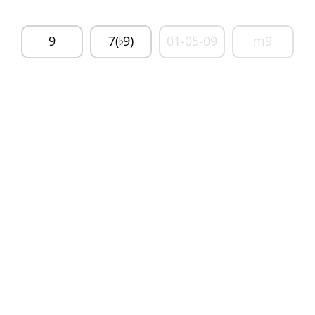
9
7(
9)
01-05-09
m9
♭