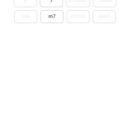
6
7
01-05-07
7sus4
m6
m7
m7(
5)
dim7
♭