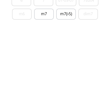
6
7
01-05-07
7sus4
m6
m7
m7(
5)
dim7
♭