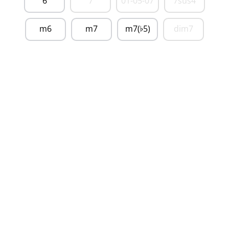
6
7
01-05-07
7sus4
m6
m7
m7(
5)
dim7
♭