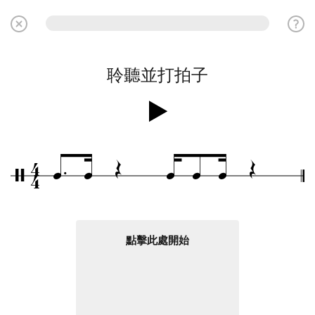
聆聽並打拍子
.
4
Œ
Œ
q
q
q
q
q
/
4
點擊此處開始