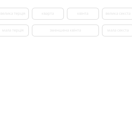
велика терція
кварта
квінта
велика секста
мала терція
зменшена квінта
мала секста