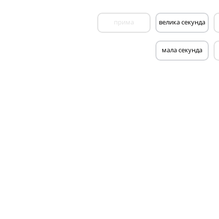
прима
велика секунда
мала секунда