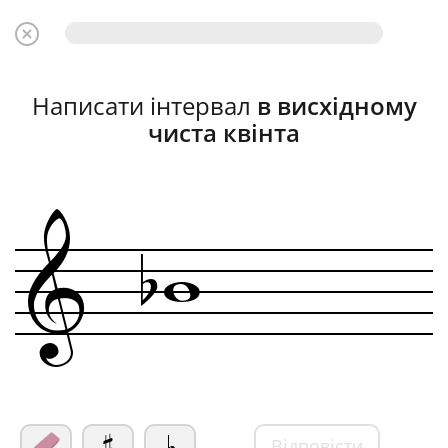
Написати інтервал
в висхідному
чиста квінта
b
w
&
Відповісти