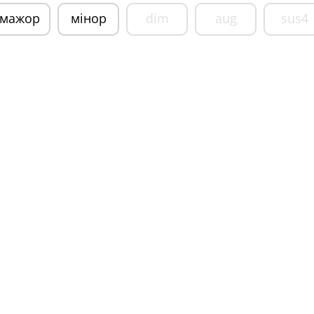
мажор
мінор
dim
aug
sus4