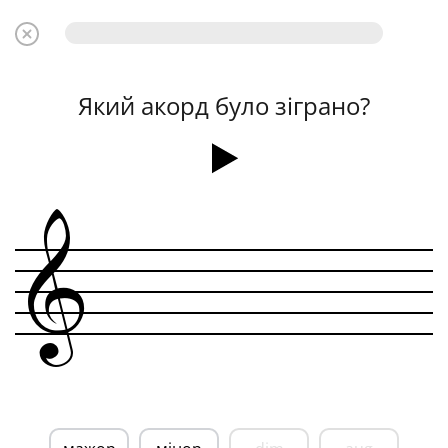
Який акорд було зіграно?
&