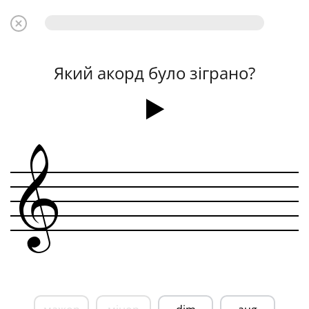
Який акорд було зіграно?
&