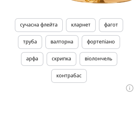
сучасна флейта
кларнет
фагот
труба
валторна
фортепіано
арфа
скрипка
віолончель
контрабас