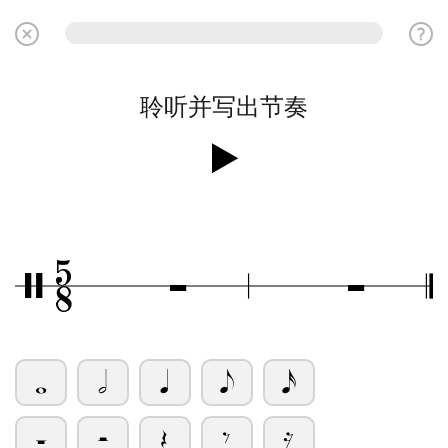
聆听并写出节奏
5
Ó
Ó
/
8