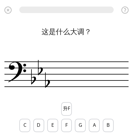
这是什么大调？
?
b
b
b
升F
C
D
E
F
G
A
B