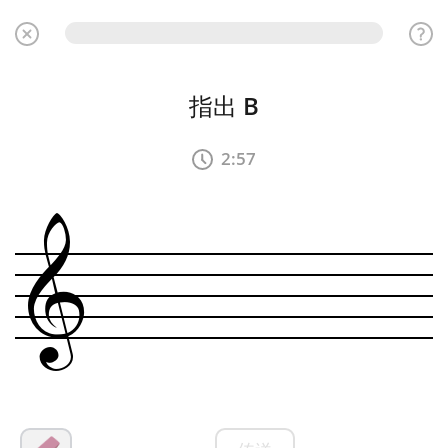
指出
B
2:57
&