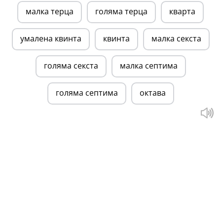
малка терца
голяма терца
кварта
умалена квинта
квинта
малка секста
голяма секста
малка септима
голяма септима
октава