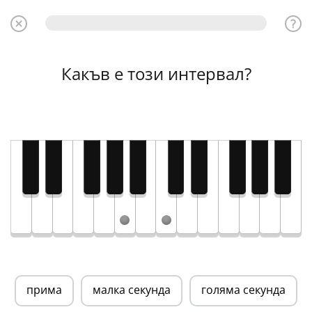
Какъв е този интервал?
прима
малка секунда
голяма секунда