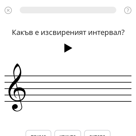
Какъв е изсвиреният интервал?
&