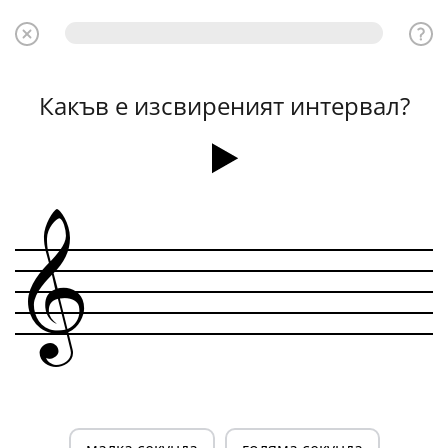
Какъв е изсвиреният интервал?
&