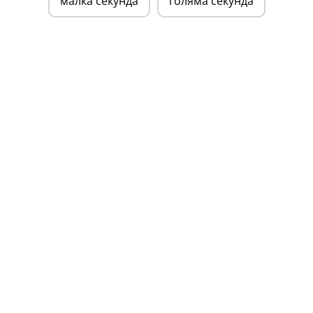
малка секунда
голяма секунда