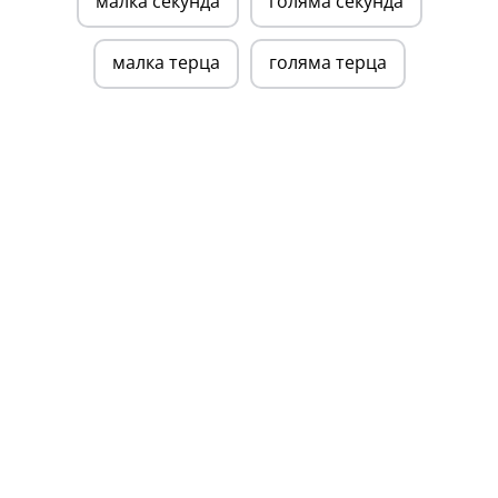
малка секунда
голяма секунда
малка терца
голяма терца