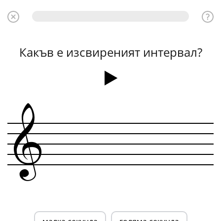
Какъв е изсвиреният интервал?
&