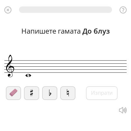
Напишете гамата
До блуз
&
w
Изпрати