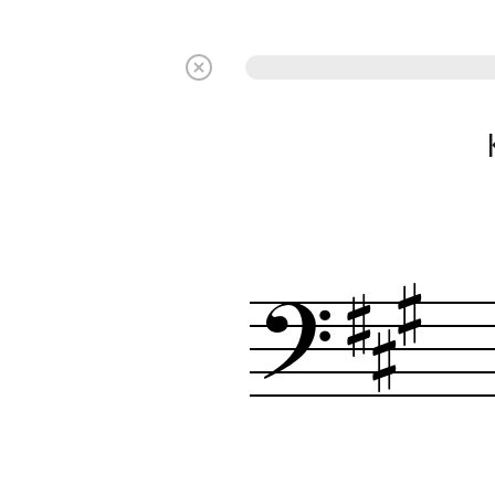

?

