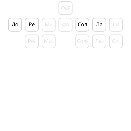
Фа
♯
До
Ре
Ми
Фа
Сол
Ла
Си
Ре
Ми
Сол
Ла
Си
♭
♭
♭
♭
♭